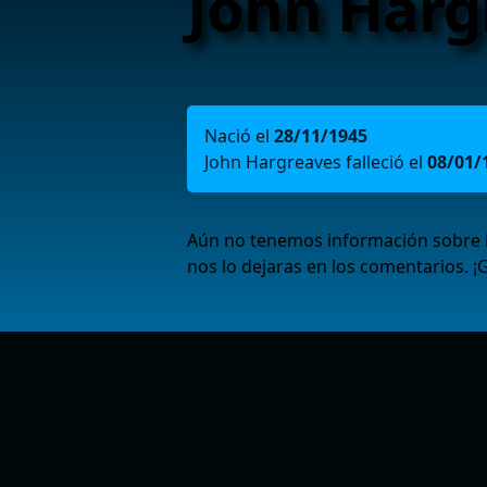
John Harg
Nació el
28/11/1945
John Hargreaves falleció el
08/01/
Aún no tenemos información sobre l
nos lo dejaras en los comentarios. ¡G