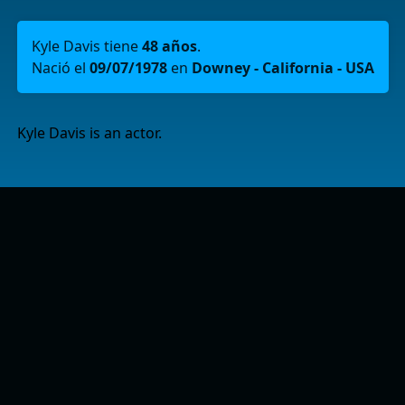
Kyle Davis tiene
48 años
.
Nació el
09/07/1978
en
Downey - California - USA
Kyle Davis is an actor.