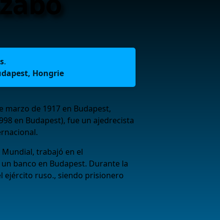
Szabó
s
.
dapest, Hongrie
de marzo de 1917 en Budapest,
1998 en Budapest), fue un ajedrecista
rnacional.
Mundial, trabajó en el
 un banco en Budapest. Durante la
 ejército ruso., siendo prisionero