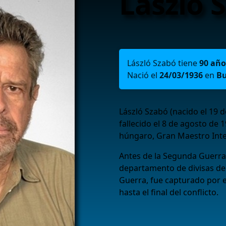
László 
László Szabó tiene
90 año
Nació el
24/03/1936
en
Bu
László Szabó (nacido el 19 
fallecido el 8 de agosto de 
húngaro, Gran Maestro Inte
Antes de la Segunda Guerra 
departamento de divisas de
Guerra, fue capturado por el
hasta el final del conflicto.