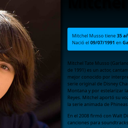
Mitchel
Mitchel Musso tiene
35 a
Nació el
09/07/1991
en
Ga
Mitchel Tate Musso (Garland,
de 1991) es un actor, canta
mejor conocido por interpre
serie original de Disney C
Montana y por estelarizar la
Reyes. Mitchel aportó su vo
la serie animada de Phineas
En el 2008 firmó con Walt 
canciones para soundtracks 