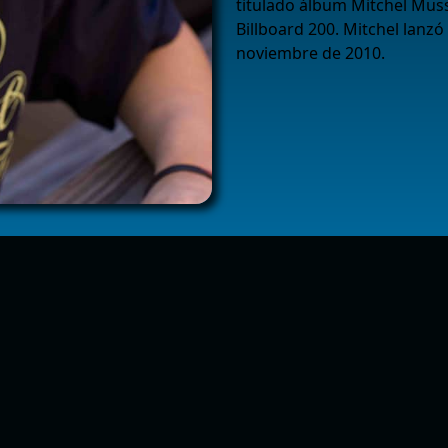
titulado álbum Mitchel Mus
Billboard 200. Mitchel lanzó
noviembre de 2010.