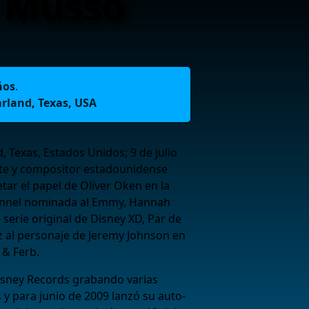
 Musso
ños
.
rland, Texas, USA
 Texas, Estados Unidos; 9 de julio
nte y compositor estadounidense
tar el papel de Oliver Oken en la
hannel nominada al Emmy, Hannah
 serie original de Disney XD, Par de
z al personaje de Jeremy Johnson en
 & Ferb.
Disney Records grabando varias
y para junio de 2009 lanzó su auto-