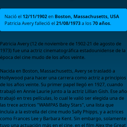
Nació el
12/11/1902
en
Boston, Massachusetts, USA
Patricia Avery falleció el
21/08/1973
a los
70 años
.
Patricia Avery (12 de noviembre de 1902-21 de agosto de
1973) fue una actriz cinematográfica estadounidense de la
época del cine mudo de los años veinte.
Nacida en Boston, Massachusetts, Avery se trasladó a
Hollywood para hacer una carrera como actriz a principios
de los años veinte. Su primer papel llegó en 1927, cuando
trabajó en Annie Laurie junto a la actriz Lillian Gish. Ese año
trabajó en tres películas, lo cual le valió ser elegida una de
las trece actrices "WAMPAS Baby Stars", una lista que
incluía a la estrella del cine mudo Sally Phipps, y a actrices
como Frances Lee y Barbara Kent. Sin embargo, solamente
tuvo una actuación más en el cine, en el film Alex the Great