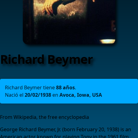
Richard Beymer
Richard Beymer tiene
88 años
.
Nació el
20/02/1938
en
Avoca, Iowa, USA
From Wikipedia, the free encyclopedia
George Richard Beymer, Jr. (born February 20, 1938) is an
American actor known for playing Tony in the 1961 film