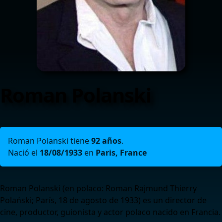
Roman Polanski
Roman Polanski tiene
92 años
.
Nació el
18/08/1933
en
Paris, France
Roman Polanski (en polaco: Roman Rajmund Thierry
Polański; París, 18 de agosto de 1933) es un director de
cine, productor, guionista y actor polaco nacido en Francia.