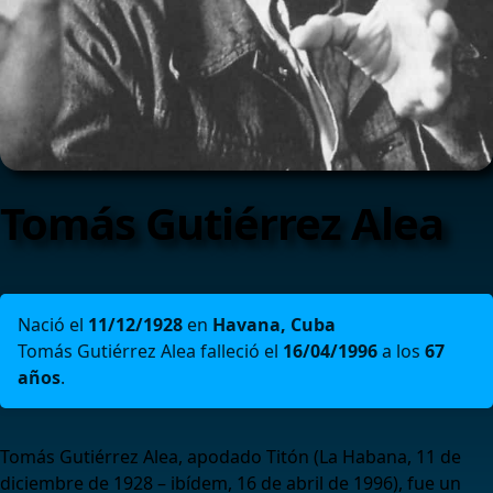
Tomás Gutiérrez Alea
Nació el
11/12/1928
en
Havana, Cuba
Tomás Gutiérrez Alea falleció el
16/04/1996
a los
67
años
.
Tomás Gutiérrez Alea, apodado Titón (La Habana, 11 de
diciembre de 1928 – ibídem, 16 de abril de 1996), fue un