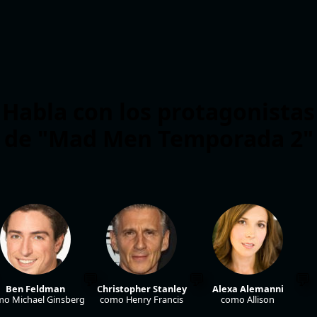
Habla con los protagonistas
de "Mad Men Temporada 2"
Ben Feldman
Christopher Stanley
Alexa Alemanni
o Michael Ginsberg
como Henry Francis
como Allison