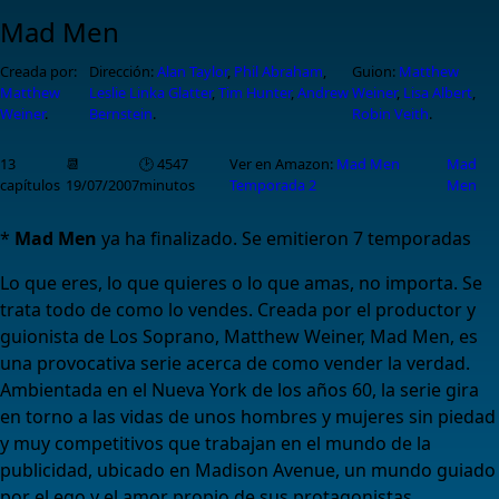
Mad Men
Creada por:
Dirección:
Alan Taylor
,
Phil Abraham
,
Guion:
Matthew
Matthew
Leslie Linka Glatter
,
Tim Hunter
,
Andrew
Weiner
,
Lisa Albert
,
Weiner
.
Bernstein
.
Robin Veith
.
13
📆
🕑 4547
Ver en Amazon:
Mad Men
Mad
capítulos
19/07/2007
minutos
Temporada 2
Men
*
Mad Men
ya ha finalizado. Se emitieron 7 temporadas
Lo que eres, lo que quieres o lo que amas, no importa. Se
trata todo de como lo vendes. Creada por el productor y
guionista de Los Soprano, Matthew Weiner, Mad Men, es
una provocativa serie acerca de como vender la verdad.
Ambientada en el Nueva York de los años 60, la serie gira
en torno a las vidas de unos hombres y mujeres sin piedad
y muy competitivos que trabajan en el mundo de la
publicidad, ubicado en Madison Avenue, un mundo guiado
por el ego y el amor propio de sus protagonistas,