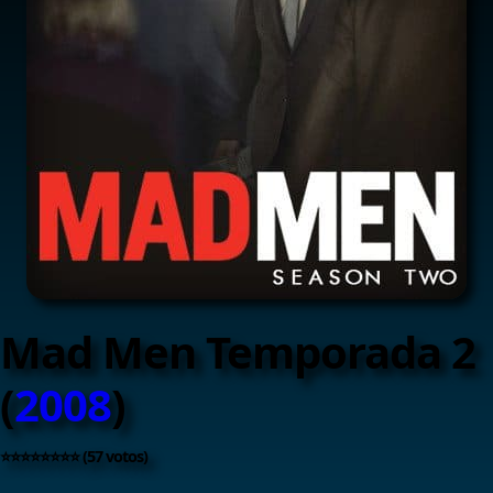
Mad Men Temporada 2
(
2008
)
⭐⭐⭐⭐⭐⭐⭐⭐ (57 votos)