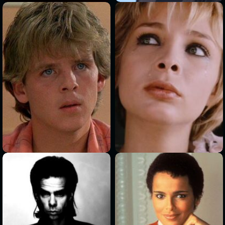
>
>
>
>