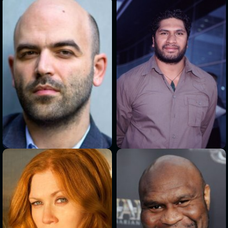
>
>
>
>