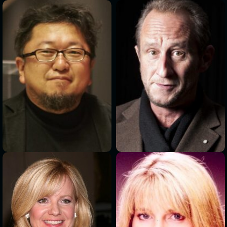
>
>
>
>