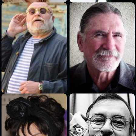
>
>
>
>