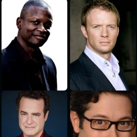
>
>
>
>