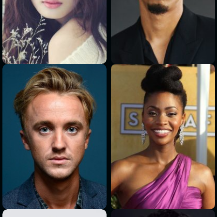
>
>
>
>