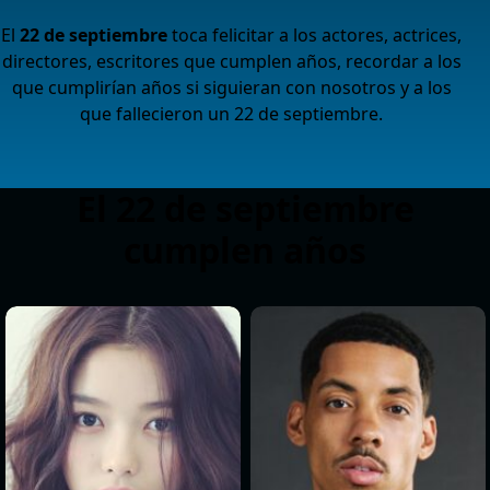
El
22 de septiembre
toca felicitar a los actores, actrices,
directores, escritores que cumplen años, recordar a los
que cumplirían años si siguieran con nosotros y a los
que fallecieron un 22 de septiembre.
El 22 de septiembre
cumplen años
>
>