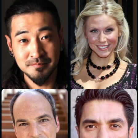
>
>
>
>