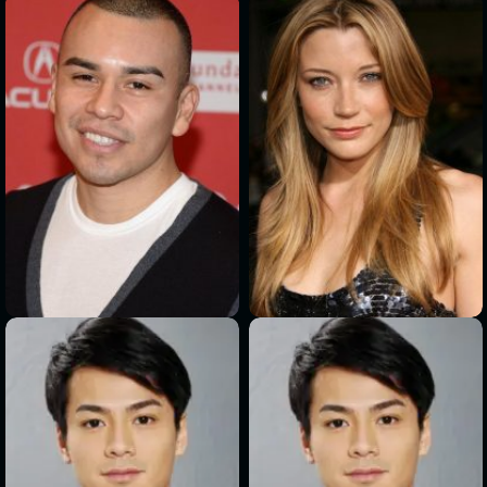
>
>
>
>