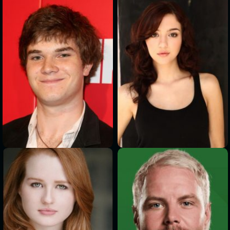
>
>
>
>