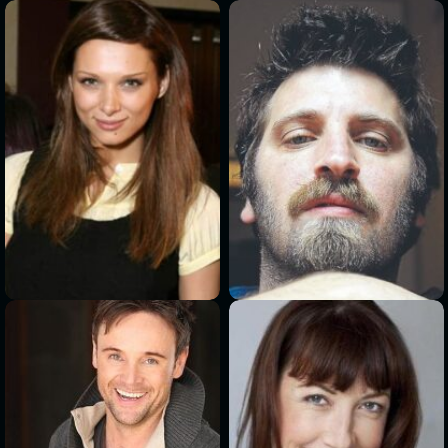
>
>
>
>