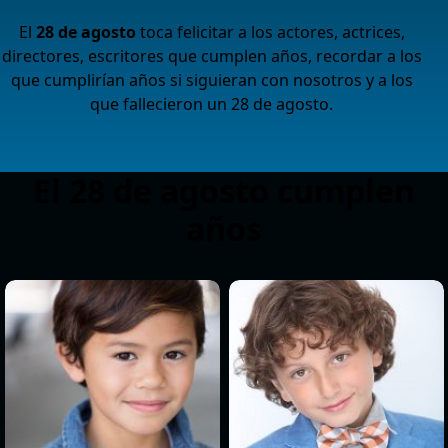
El
28 de agosto
toca felicitar a los actores, actrices,
directores, escritores que cumplen años, recordar a los
que cumplirían años si siguieran con nosotros y a los
que fallecieron un 28 de agosto.
El 28 de agosto cumplen
años
>
>