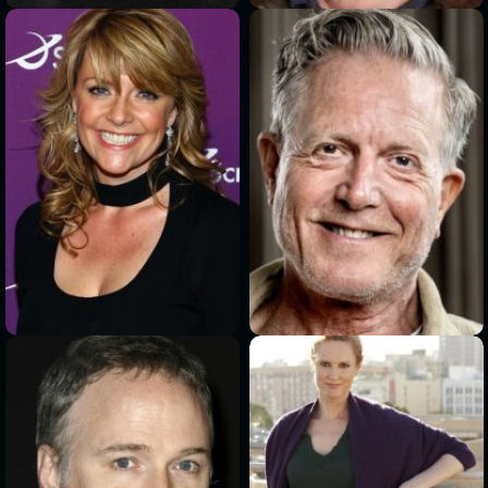
>
>
>
>