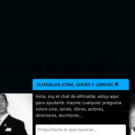
Un 28 de agosto cumplirían
años
ELFINALDE (CINE, SERIES Y LIBROS) 💬
Hola, soy el chat de elFinalde, estoy aquí
>
>
para ayudarte. Hazme cualquier pregunta
sobre cine, series, libros, actores,
directores, escritores...