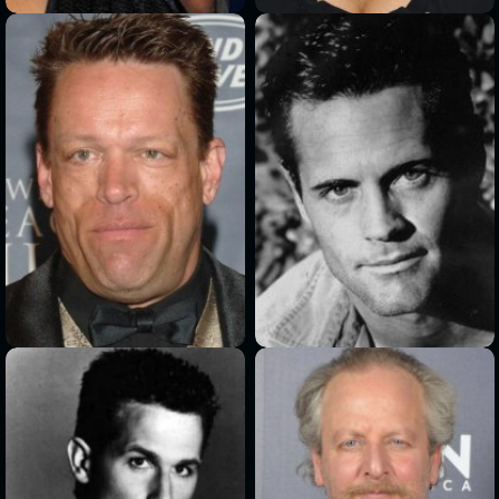
>
>
>
>