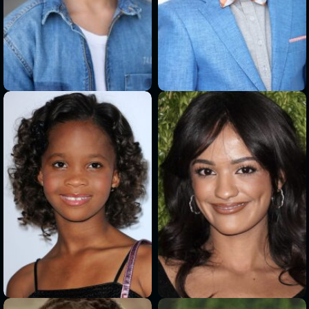
>
>
>
>