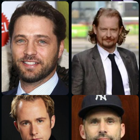
>
>
>
>