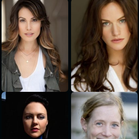
>
>
>
>