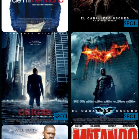
>
>
>
>