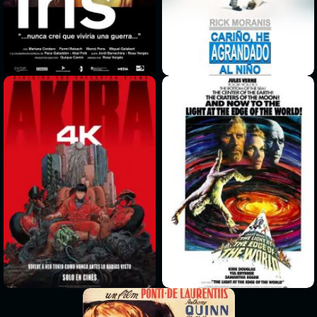
>
>
>