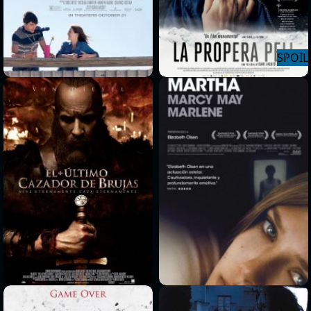
>
>
>
>