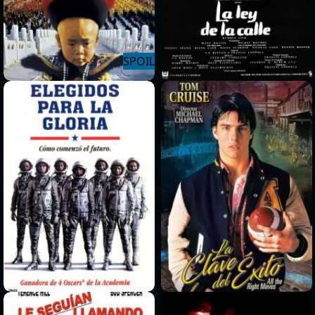
>
>
>
>