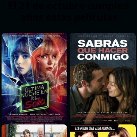
El 21 de octubre cumplen
años estas películas
>
>
>
>