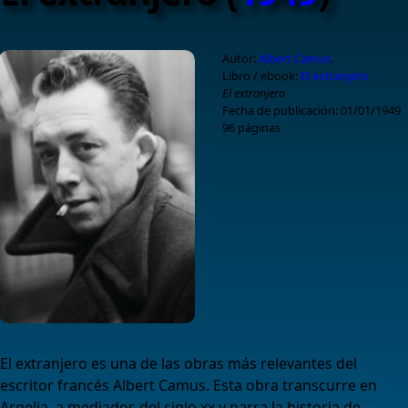
Autor:
Albert Camus
.
Libro / ebook:
El extranjero
El extranjero
Fecha de publicación: 01/01/1949
96
páginas
El extranjero es una de las obras más relevantes del
escritor francés Albert Camus. Esta obra transcurre en
Argelia, a mediados del siglo xx y narra la historia de