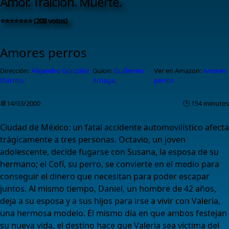
Amor. Traición. Muerte.
⭐⭐⭐⭐⭐⭐⭐ (208 votos)
Amores perros
Dirección:
Alejandro González
Guion:
Guillermo
Ver en Amazon:
Amores
Iñárritu
.
Arriaga
.
perros
📆14/03/2000
🕑 154 minutos
Ciudad de México: un fatal accidente automovilístico afecta
trágicamente a tres personas. Octavio, un joven
adolescente, decide fugarse con Susana, la esposa de su
hermano; el Cofí, su perro, se convierte en el medio para
conseguir el dinero que necesitan para poder escapar
juntos. Al mismo tiempo, Daniel, un hombre de 42 años,
deja a su esposa y a sus hijos para irse a vivir con Valeria,
una hermosa modelo. El mismo día en que ambos festejan
su nueva vida, el destino hace que Valeria sea víctima del