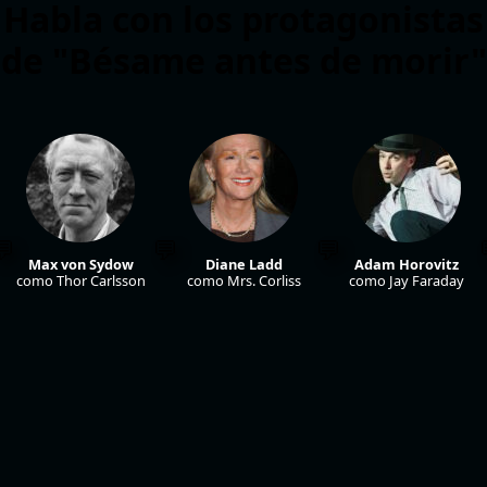
Habla con los protagonistas
de "Bésame antes de morir"
Max von Sydow
Diane Ladd
Adam Horovitz
como Thor Carlsson
como Mrs. Corliss
como Jay Faraday