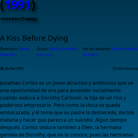
(
1991
)
⭐⭐⭐⭐⭐⭐⭐ (7 votos)
A Kiss Before Dying
Dirección:
James
Guion:
James Dearden
,
Ver en Amazon:
Bésame antes
Dearden
.
Ira Levin
.
de morir
📆26/04/1991
🕑 94 minutos
Jonathan Corliss es un joven atractivo y ambicioso que ve
una oportunidad de oro para ascender socialmente
cuando seduce a Dorothy Carlsson, la hija de un rico y
poderoso empresario. Pero como la chica se queda
embarazada, y él teme que su padre la desherede, decide
matarla y hacer que parezca un suicidio. Algún tiempo
después, Corliss seduce tambien a Ellen, la hermana
gemela de Dorothy, que no lo conoce, pues las hermanas