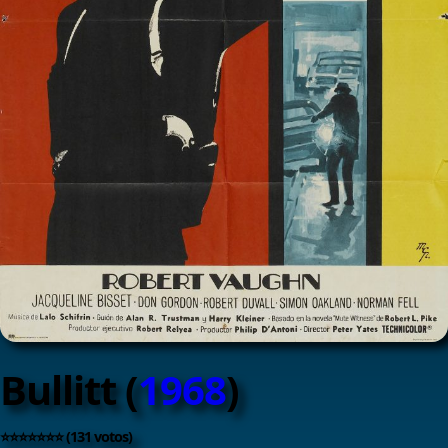
Bullitt (
1968
)
⭐⭐⭐⭐⭐⭐⭐ (131 votos)