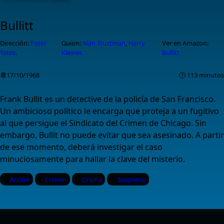
Bullitt
Dirección:
Peter
Guion:
Alan Trustman
,
Harry
Ver en Amazon:
Yates
.
Kleiner
.
Bullitt
📆17/10/1968
🕑 113 minutos
Frank Bullit es un detective de la policía de San Francisco.
Un ambicioso político le encarga que proteja a un fugitivo
al que persigue el Sindicato del Crimen de Chicago. Sin
embargo, Bullit no puede evitar que sea asesinado. A partir
de ese momento, deberá investigar el caso
minuciosamente para hallar la clave del misterio.
Acción
Crimen
Drama
Suspense