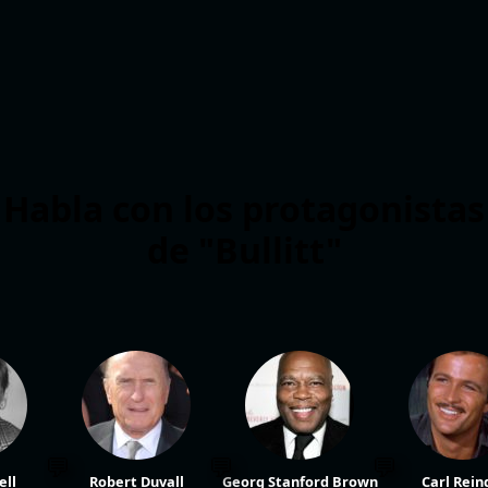
Habla con los protagonistas
de "Bullitt"
ell
Robert Duvall
Georg Stanford Brown
Carl Rein