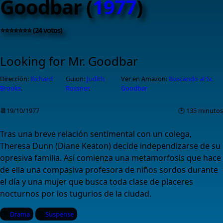
Goodbar (
1977
)
⭐⭐⭐⭐⭐⭐⭐ (24 votos)
Looking for Mr. Goodbar
Dirección:
Richard
Guion:
Judith
Ver en Amazon:
Buscando al Sr.
Brooks
.
Rossner
.
Goodbar
📆19/10/1977
🕑 135 minutos
Tras una breve relación sentimental con un colega,
Theresa Dunn (Diane Keaton) decide independizarse de su
opresiva familia. Así comienza una metamorfosis que hace
de ella una compasiva profesora de niños sordos durante
el día y una mujer que busca toda clase de placeres
nocturnos por los tugurios de la ciudad.
Drama
Suspense