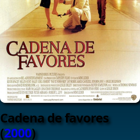
Cadena de favores
(
2000
)