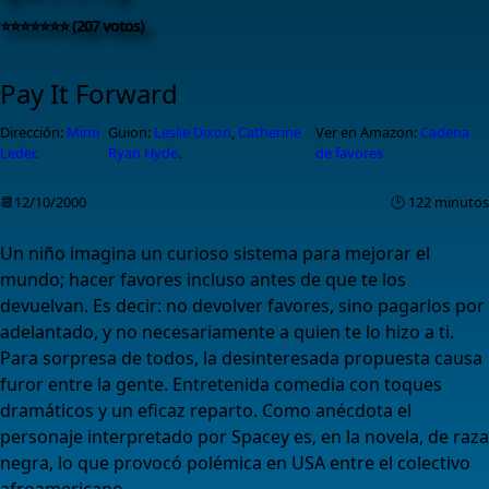
⭐⭐⭐⭐⭐⭐⭐ (207 votos)
Pay It Forward
Dirección:
Mimi
Guion:
Leslie Dixon
,
Catherine
Ver en Amazon:
Cadena
Leder
.
Ryan Hyde
.
de favores
📆12/10/2000
🕑 122 minutos
Un niño imagina un curioso sistema para mejorar el
mundo; hacer favores incluso antes de que te los
devuelvan. Es decir: no devolver favores, sino pagarlos por
adelantado, y no necesariamente a quien te lo hizo a ti.
Para sorpresa de todos, la desinteresada propuesta causa
furor entre la gente. Entretenida comedia con toques
dramáticos y un eficaz reparto. Como anécdota el
personaje interpretado por Spacey es, en la novela, de raza
negra, lo que provocó polémica en USA entre el colectivo