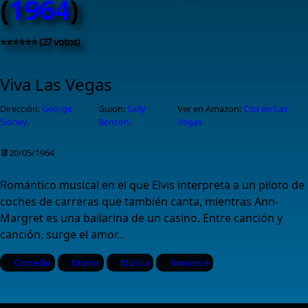
(
1964
)
⭐⭐⭐⭐⭐⭐ (27 votos)
Viva Las Vegas
Dirección:
George
Guion:
Sally
Ver en Amazon:
Cita en Las
Sidney
.
Benson
.
Vegas
📆20/05/1964
Romántico musical en el que Elvis interpreta a un piloto de
coches de carreras que también canta, mientras Ann-
Margret es una bailarina de un casino. Entre canción y
canción, surge el amor…
Comedia
Drama
Música
Romance