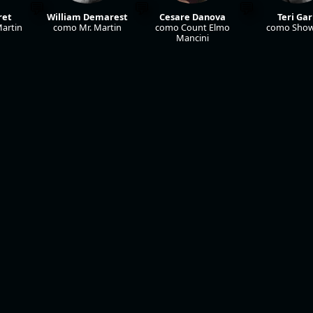
ret
William Demarest
Cesare Danova
Teri Gar
artin
como Mr. Martin
como Count Elmo
como Show
Mancini