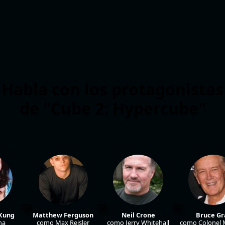
Habla con los protagonistas
de "Cube 2: Hypercube"
Kung
Matthew Ferguson
Neil Crone
Bruce Gr
ha
como Max Reisler
como Jerry Whitehall
como Colonel 