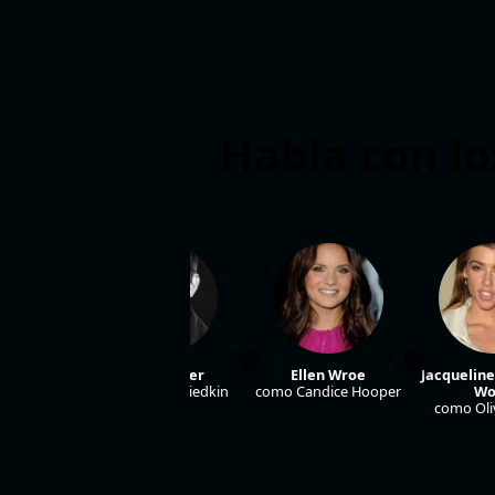
Habla con lo
 Bell
Miles Fisher
Ellen Wroe
Jacquelin
Molly
como Peter Friedkin
como Candice Hooper
Wo
como Oliv