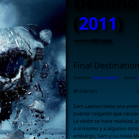
Destino 
(
2011
)
⭐⭐⭐⭐⭐⭐ (407 votos)
Final Destination
Dirección:
Steven Quale
.
Guion:
E
📆12/08/2011

Sam Lawton tiene una premo
puente colgante que causarí
La visión se hace realidad, 
a sí mismo y a algunos otros
embargo, Sam y su novia Mo