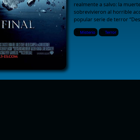
realmente a salvo: la muerte
sobrevivieron al horrible a
popular serie de terror “Dest
Misterio
Terror