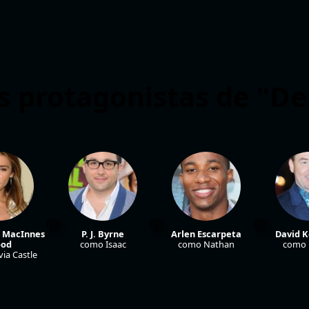
s protagonistas de "Des
e MacInnes
P. J. Byrne
Arlen Escarpeta
David 
od
como Isaac
como Nathan
como 
ia Castle