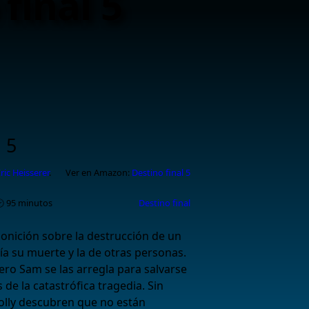
final 5
 5
ric Heisserer
.
Ver en Amazon:
Destino final 5
 95 minutos
Destino final
nición sobre la destrucción de un
a su muerte y la de otras personas.
pero Sam se las arregla para salvarse
 de la catastrófica tragedia. Sin
lly descubren que no están