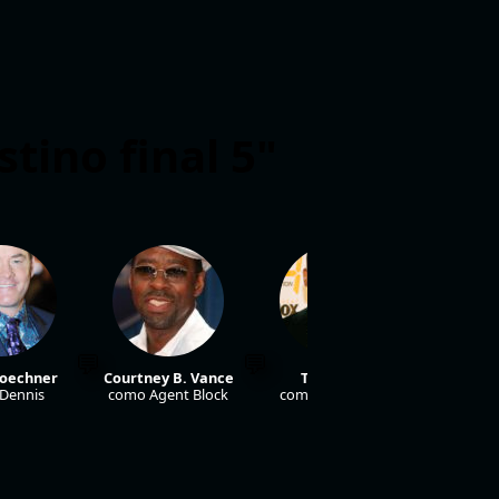
tino final 5"
Koechner
Courtney B. Vance
Tony Todd
Brent
Dennis
como Agent Block
como Bludworth
com