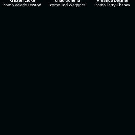
Kristen Cloke
Chad Donella
Amanda Detmer
como Valerie Lewton
como Tod Waggner
como Terry Chaney