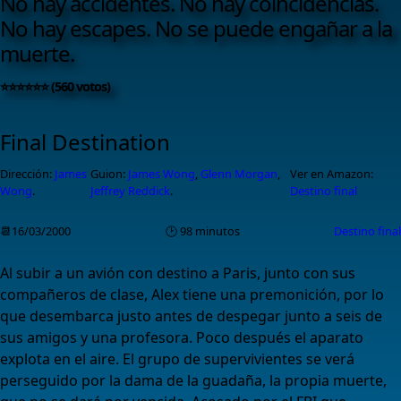
No hay accidentes. No hay coincidencias.
No hay escapes. No se puede engañar a la
muerte.
⭐⭐⭐⭐⭐⭐ (560 votos)
Final Destination
Dirección:
James
Guion:
James Wong
,
Glenn Morgan
,
Ver en Amazon:
Wong
.
Jeffrey Reddick
.
Destino final
📆16/03/2000
🕑 98 minutos
Destino final
Al subir a un avión con destino a Paris, junto con sus
compañeros de clase, Alex tiene una premonición, por lo
que desembarca justo antes de despegar junto a seis de
sus amigos y una profesora. Poco después el aparato
explota en el aire. El grupo de supervivientes se verá
perseguido por la dama de la guadaña, la propia muerte,