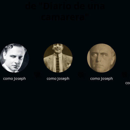
de "Diario de una
camarera"
como Joseph
como Joseph
como Joseph
co