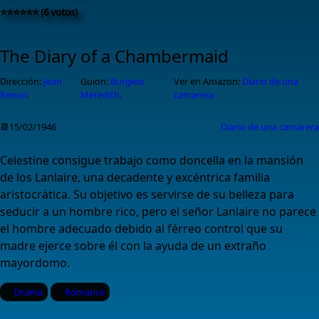
⭐⭐⭐⭐⭐⭐ (6 votos)
The Diary of a Chambermaid
Dirección:
Jean
Guion:
Burgess
Ver en Amazon:
Diario de una
Renoir
.
Meredith
.
camarera
📆15/02/1946
Diario de una camarera
Celestine consigue trabajo como doncella en la mansión
de los Lanlaire, una decadente y excéntrica familia
aristocrática. Su objetivo es servirse de su belleza para
seducir a un hombre rico, pero el señor Lanlaire no parece
el hombre adecuado debido al férreo control que su
madre ejerce sobre él con la ayuda de un extraño
mayordomo.
Drama
Romance