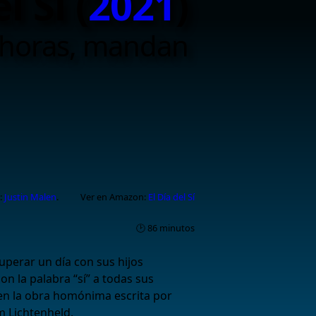
l Sí (
2021
)
 horas, mandan
:
Justin Malen
.
Ver en Amazon:
El Día del Sí
🕑 86 minutos
perar un día con sus hijos
 la palabra “sí” a todas sus
 en la obra homónima escrita por
 Lichtenheld.