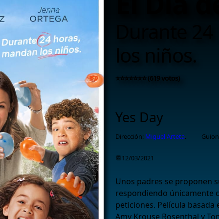
El Día de
Durante 24
los niños.
⭐⭐⭐⭐⭐⭐⭐ (619 votos)
Yes Day
Dirección:
Miguel Arteta
.
Guion
📆12/03/2021
Unos padres se proponen su
respondiendo únicamente con
peticiones. Película basada
Amy Krouse Rosenthal y Tom