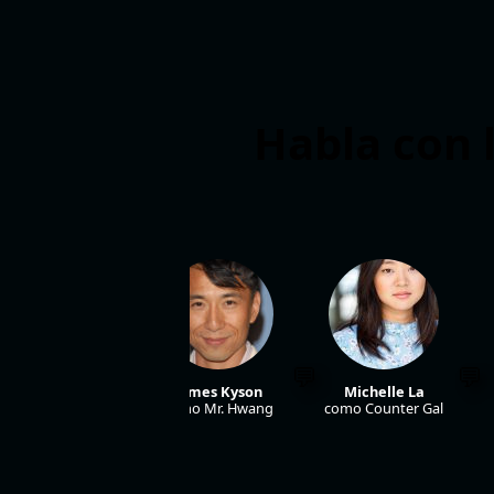
Habla con l
Adam Faison
James Kyson
Michelle La
como Trevor
como Mr. Hwang
como Counter Gal