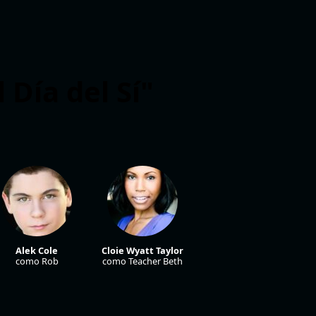
 Día del Sí"
Alek Cole
Cloie Wyatt Taylor
Joanna Strapp
como Rob
como Teacher Beth
como Nurse Linda