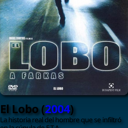
El Lobo (
2004
)
La historia real del hombre que se infiltró
en la cúpula de E.T.A.