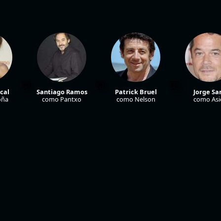
cal
Santiago Ramos
Patrick Bruel
Jorge Sa
oña
como Pantxo
como Nelson
como Asi