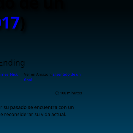
ido de un
017
)
 Ending
arnes
,
Nick
Ver en Amazon:
El sentido de un
final
🕑 108 minutos
 su pasado se encuentra con un
e reconsiderar su vida actual.