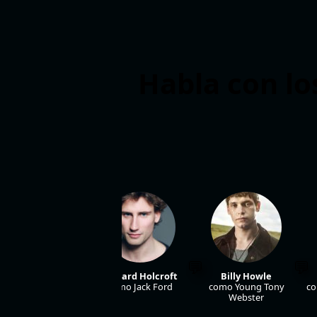
Habla con lo
James Wilby
Edward Holcroft
Billy Howle
como David Ford
como Jack Ford
como Young Tony
co
Webster