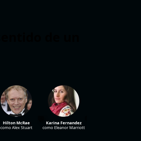
sentido de un
Hilton McRae
Karina Fernandez
Charles Furness
como Alex Stuart
como Eleanor Marriott
como Ben Ryder