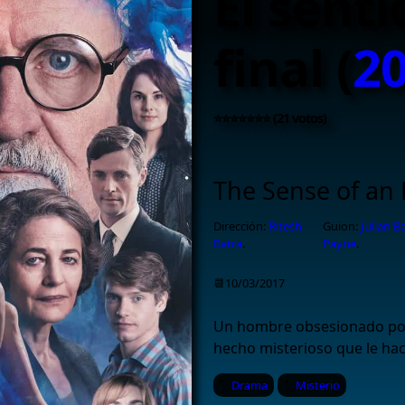
El sent
final (
2
⭐⭐⭐⭐⭐⭐⭐ (21 votos)
The Sense of an
Dirección:
Ritesh
Guion:
Julian B
Batra
.
Payne
.
📆10/03/2017
Un hombre obsesionado por
hecho misterioso que le hac
Drama
Misterio