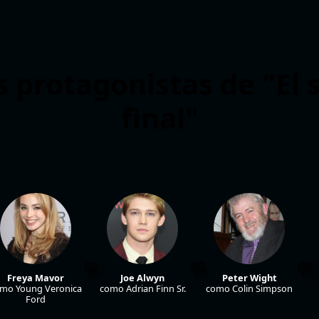
s protagonistas de "El 
final"
Freya Mavor
Joe Alwyn
Peter Wight
mo Young Veronica
como Adrian Finn Sr.
como Colin Simpson
Ford