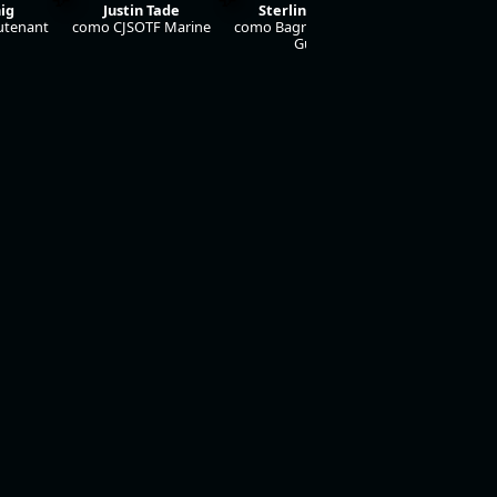
nig
Justin Tade
Sterling Jones
Matthew 
utenant
como CJSOTF Marine
como Bagram Comms
como Army In
Guy