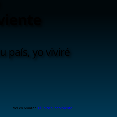
viente
 país, yo viviré
Ver en Amazon:
El único superviviente