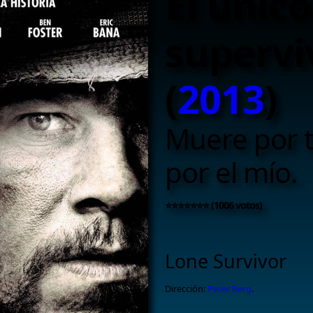
El único
supervi
(
2013
)
Muere por tu
por el mío.
⭐⭐⭐⭐⭐⭐⭐ (1006 votos)
Lone Survivor
Dirección:
Peter Berg
.