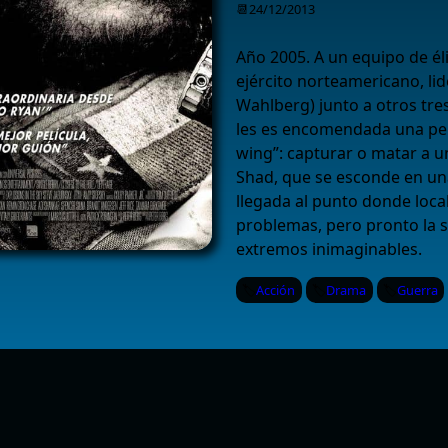
📆24/12/2013
Año 2005. A un equipo de éli
ejército norteamericano, li
Wahlberg) junto a otros tres
les es encomendada una pel
wing”: capturar o matar a un
Shad, que se esconde en un
llegada al punto donde local
problemas, pero pronto la s
extremos inimaginables.
Acción
Drama
Guerra