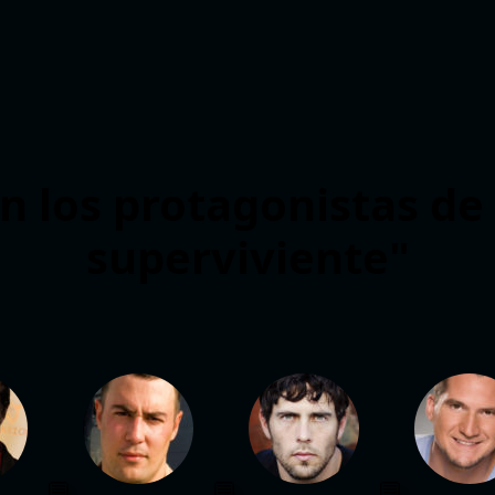
n los protagonistas de 
superviviente"