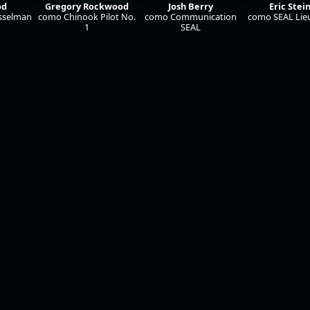
od
Gregory Rockwood
Josh Berry
Eric Stei
sselman
como Chinook Pilot No.
como Communication
como SEAL Lie
1
SEAL