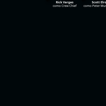
ian
Jerry Ferrara
Rick Vargas
Scott Elr
ly
como Hasslert
como Crew Chief
como Peter Mu