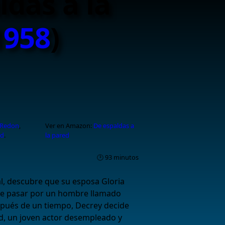
ldas a la
1958
)
 Redon
,
Ver en Amazon:
De espaldas a
rd
.
la pared
🕑 93 minutos
al, descubre que su esposa Gloria
se pasar por un hombre llamado
espués de un tiempo, Decrey decide
, un joven actor desempleado y