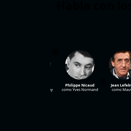
Habla con lo
Jeanne Moreau
Philippe Nicaud
Jean Lefeb
como Gloria Decrey
como Yves Normand
como Mau