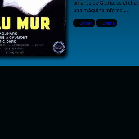
amante de Gloria, es el chan
una máquina infernal…
Crimen
Drama