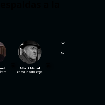
espaldas a la
Gérard Oury
como Jacques Decrey
Colette Renard
como Josiane Mauvin
René Berthier
como le prêtre
aud
Albert Michel
istre
como le concierge