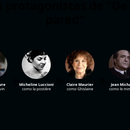
s protagonistas de "De 
pared"
vre
Micheline Luccioni
Claire Maurier
Jean Mich
vin
como la postière
como Ghislaine
como le min