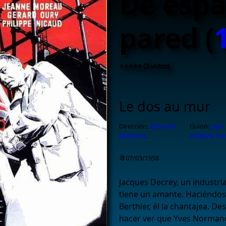
De espa
pared (
⭐⭐⭐⭐⭐ (3 votos)
Le dos au mur
Dirección:
Édouard
Guion:
Jean
Molinaro
.
Frédéric Da
📆07/03/1958
Jacques Decrey, un industri
tiene un amante. Haciéndo
Berthier, él la chantajea. D
hacer ver que Yves Normand