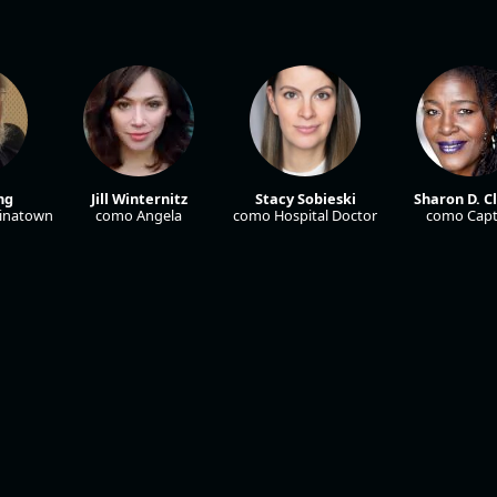
ng
Jill Winternitz
Stacy Sobieski
Sharon D. C
hinatown
como Angela
como Hospital Doctor
como Capt
n