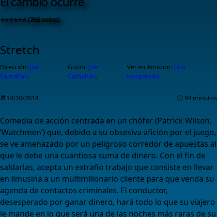
El cambio ocurre
⭐⭐⭐⭐⭐⭐ (266 votos)
Stretch
Dirección:
Joe
Guion:
Joe
Ver en Amazon:
Giro
Carnahan
.
Carnahan
.
inesperado
📆14/10/2014
🕑 94 minutos
Comedia de acción centrada en un chófer (Patrick Wilson,
‘Watchmen’) que, debido a su obsesiva afición por el juego,
se ve amenazado por un peligroso corredor de apuestas al
que le debe una cuantiosa suma de dinero. Con el fin de
saldarlas, acepta un extraño trabajo que consiste en llevar
en limusina a un multimillonario cliente para que venda su
agenda de contactos criminales. El conductor,
desesperado por ganar dinero, hará todo lo que su viajero
le mande en lo que será una de las noches más raras de su