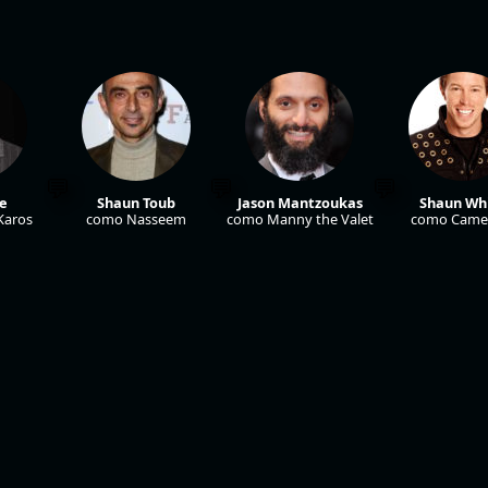
ne
Shaun Toub
Jason Mantzoukas
Shaun Wh
Karos
como Nasseem
como Manny the Valet
como Came