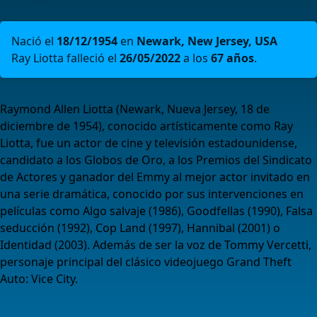
Nació el
18/12/1954
en
Newark, New Jersey, USA
Ray Liotta falleció el
26/05/2022
a los
67 años
.
Raymond Allen Liotta (Newark, Nueva Jersey, 18 de
diciembre de 1954), conocido artísticamente como Ray
Liotta, fue un actor de cine y televisión estadounidense,
candidato a los Globos de Oro, a los Premios del Sindicato
de Actores y ganador del Emmy al mejor actor invitado en
una serie dramática, conocido por sus intervenciones en
películas como Algo salvaje (1986), Goodfellas (1990), Falsa
seducción (1992), Cop Land (1997), Hannibal (2001) o
Identidad (2003). Además de ser la voz de Tommy Vercetti,
personaje principal del clásico videojuego Grand Theft
Auto: Vice City.