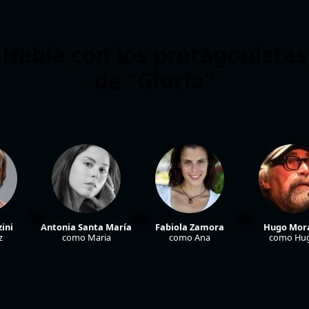
Habla con los protagonistas
de "Gloria"
ini
Antonia Santa María
Fabiola Zamora
Hugo Mor
z
como Maria
como Ana
como Hu