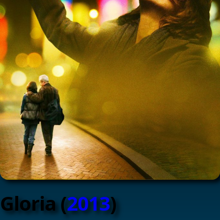
Gloria (
2013
)