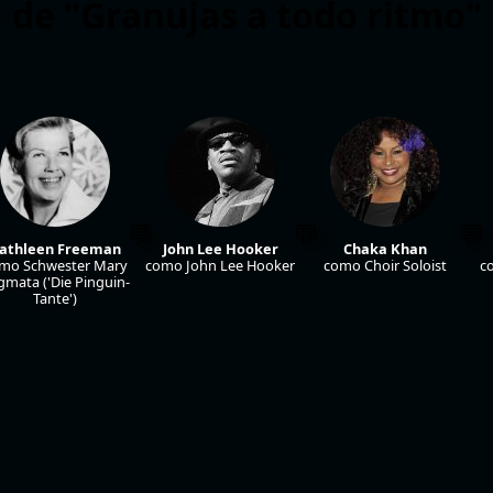
de "Granujas a todo ritmo"
athleen Freeman
John Lee Hooker
Chaka Khan
mo Schwester Mary
como John Lee Hooker
como Choir Soloist
c
gmata ('Die Pinguin-
Tante')