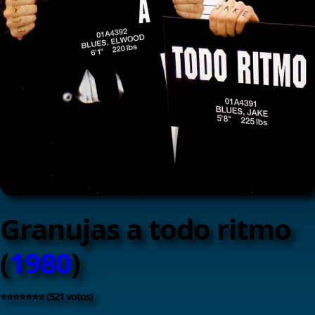
Granujas a todo ritmo
(
1980
)
⭐⭐⭐⭐⭐⭐⭐ (521 votos)