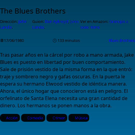
The Blues Brothers
Dirección:
John
Guion:
Dan Aykroyd
,
John
Ver en Amazon:
Granujas a
Landis
.
Landis
.
todo ritmo
📆17/06/1980
🕑 133 minutos
Blues Brothers
Tras pasar años en la cárcel por robo a mano armada, Jake
Blues es puesto en libertad por buen comportamiento.
Sale de prisión vestido de la misma forma en la que entró:
traje y sombrero negro y gafas oscuras. En la puerta le
espera su hermano Elwood vestido de idéntica manera.
Ahora, el único hogar que conocieron está en peligro. El
orfelinato de Santa Elena necesita una gran cantidad de
dinero. Los hermanos se ponen manos a la obra.
Acción
Comedia
Crimen
Música