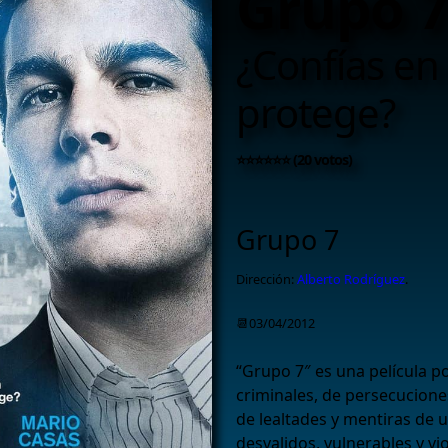
Grupo 7
¿Confías en
protege?
⭐⭐⭐⭐⭐⭐ (20 votos)
Grupo 7
Dirección:
Alberto Rodríguez
.
📆03/04/2012
“Grupo 7″ es una película po
criminales, de persecucion
de lealtades y mentiras de
desvalidos, vulnerables y v