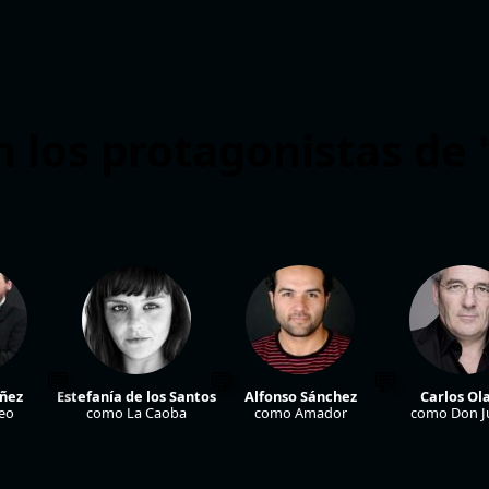
 los protagonistas de
ñez
Estefanía de los Santos
Alfonso Sánchez
Carlos Ola
eo
como La Caoba
como Amador
como Don Ju