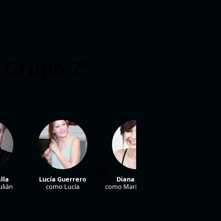
 "Grupo 7"
lla
Lucía Guerrero
Diana Lázaro
Jesús Car
lián
como Lucía
como Marisa Morales
como Yonki Ca