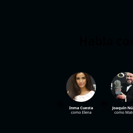
Habla con
as
Julián Villagrán
Inma Cuesta
Joaquín Nú
el
como Joaquín
como Elena
como Mat