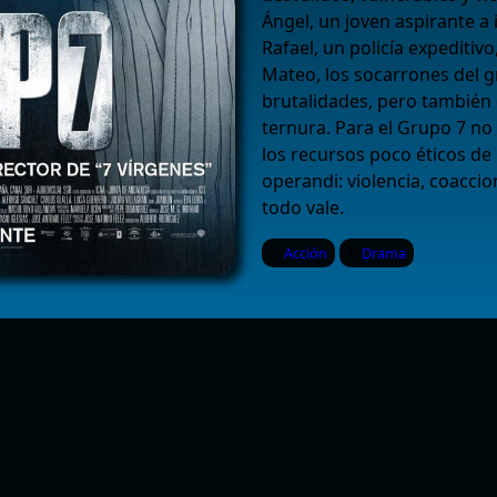
Ángel, un joven aspirante a 
Rafael, un policía expeditiv
Mateo, los socarrones del 
brutalidades, pero también
ternura. Para el Grupo 7 no 
los recursos poco éticos de
operandi: violencia, coacci
todo vale.
Acción
Drama