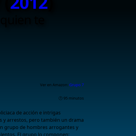
 (
2012
)
 quien te
Ver en Amazon:
Grupo 7
🕑 95 minutos
liciaca de acción e intrigas
es y arrestos, pero también un drama
 un grupo de hombres arrogantes y
iolentos. El grupo lo componen: