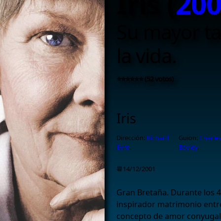
Iris (
20
Su mayor ta
la vida.
⭐⭐⭐⭐⭐⭐ (52 votos)
Iris
Dirección:
Richard
Guion:
Charle
Eyre
.
Bayley
.
📆14/12/2001
Gran Bretaña. Durante los 
inspirador matrimonio entre
concepto de amor conyugal 