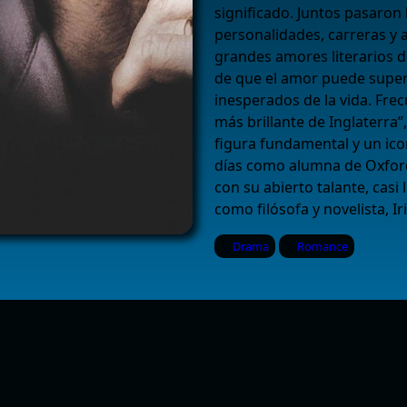
significado. Juntos pasaron 
personalidades, carreras y a
grandes amores literarios d
de que el amor puede super
inesperados de la vida. Fre
más brillante de Inglaterra”
figura fundamental y un ic
días como alumna de Oxfor
con su abierto talante, casi
como filósofa y novelista, I
Drama
Romance