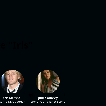
e "Iris"
Juliet Howland
como Emma Sto
Kris Marshall
Juliet Aubrey
como Dr. Gudgeon
como Young Janet Stone