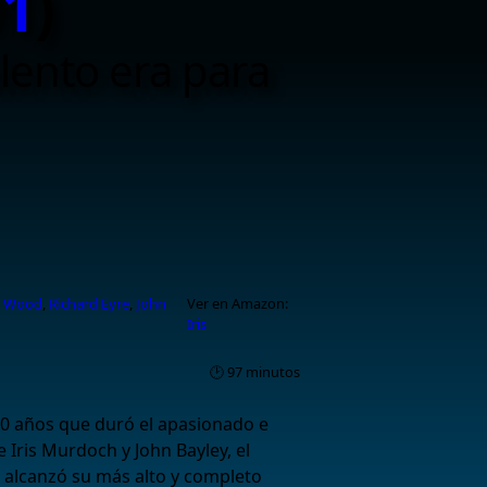
01
)
lento era para
s Wood
,
Richard Eyre
,
John
Ver en Amazon:
Iris
🕑 97 minutos
40 años que duró el apasionado e
 Iris Murdoch y John Bayley, el
alcanzó su más alto y completo