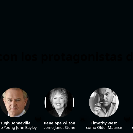
on los protagonistas d
Hugh Bonneville
Penelope Wilton
Timothy West
o Young John Bayley
como Janet Stone
como Older Maurice