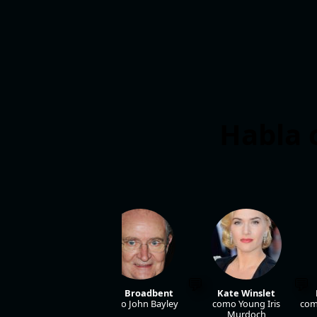
Habla c
Judi Dench
Jim Broadbent
Kate Winslet
omo Iris Murdoch
como John Bayley
como Young Iris
com
Murdoch