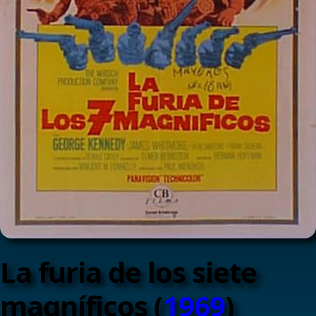
La furia de los siete
magníficos (
1969
)