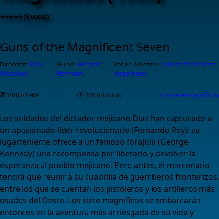
⭐⭐⭐⭐⭐ (5 votos)
Guns of the Magnificent Seven
Dirección:
Paul
Guion:
Herman
Ver en Amazon:
La furia de los siete
Wendkos
.
Hoffman
.
magníficos
📆14/07/1969
🕑 105 minutos
Los siete magníficos
Los soldados del dictador mejicano Díaz han capturado a
un apasionado líder revolucionario (Fernando Rey); su
lugarteniente ofrece a un famoso forajido (George
Kennedy) una recompensa por liberarlo y devolver la
esperanza al pueblo mejicano. Pero antes, el mercenario
tendrá que reunir a su cuadrilla de guerrilleros fronterizos,
entre los que se cuentan los pistoleros y los artilleros más
osados del Oeste. Los siete magníficos se embarcarán
entonces en la aventura más arriesgada de su vida y