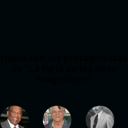
Habla con los protagonistas
de "La furia de los siete
magníficos"