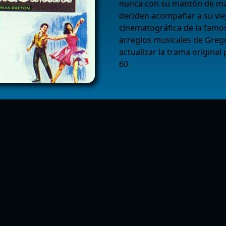
nunca con su mantón de man
deciden acompañar a su vie
cinematográfica de la famo
arreglos musicales de Grego
actualizar la trama original
60.