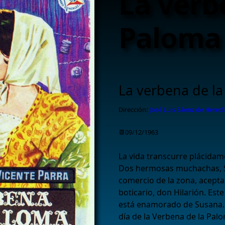
La verb
Paloma 
La verbena de l
Dirección:
José Luis Sáenz de Heredi
📆09/12/1963
La vida transcurre plácidam
Dos hermosas muchachas, S
comercio de la zona, acept
boticario, don Hilarión. Este
está enamorado de Susana. 
día de la Verbena de la Pal