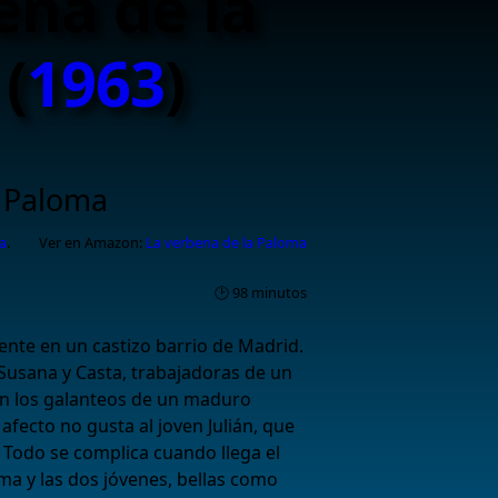
ena de la
(
1963
)
a Paloma
a
.
Ver en Amazon:
La verbena de la Paloma
🕑 98 minutos
ente en un castizo barrio de Madrid.
usana y Casta, trabajadoras de un
an los galanteos de un maduro
 afecto no gusta al joven Julián, que
Todo se complica cuando llega el
oma y las dos jóvenes, bellas como