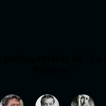
s protagonistas de "La 
Paloma"