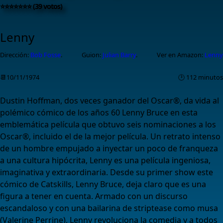
⭐⭐⭐⭐⭐⭐⭐ (39 votos)
Lenny
Dirección:
Bob Fosse
.
Guion:
Julian Barry
.
Ver en Amazon:
Lenny
📆10/11/1974
🕑 112 minutos
Dustin Hoffman, dos veces ganador del Oscar®, da vida al
polémico cómico de los años 60 Lenny Bruce en esta
emblemática película que obtuvo seis nominaciones a los
Oscar®, incluido el de la mejor película. Un retrato intenso
de un hombre empujado a inyectar un poco de franqueza
a una cultura hipócrita, Lenny es una película ingeniosa,
imaginativa y extraordinaria. Desde su primer show este
cómico de Catskills, Lenny Bruce, deja claro que es una
figura a tener en cuenta. Armado con un discurso
escandaloso y con una bailarina de striptease como musa
(Valerine Perrine), Lenny revoluciona la comedia y a todos