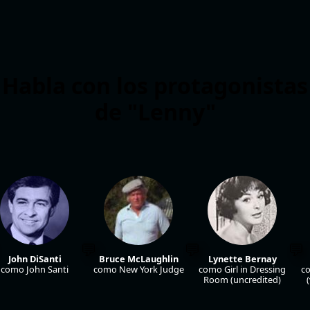
Habla con los protagonistas
de "Lenny"
John DiSanti
Bruce McLaughlin
Lynette Bernay
como John Santi
como New York Judge
como Girl in Dressing
co
Room (uncredited)