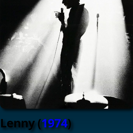
Lenny (
1974
)