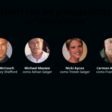
Habla con los protagonistas
de "Momentum"
 McCouch
Michael Massee
Nicki Aycox
Carmen A
ry Shefford
como Adrian Geiger
como Tristen Geiger
como Fran