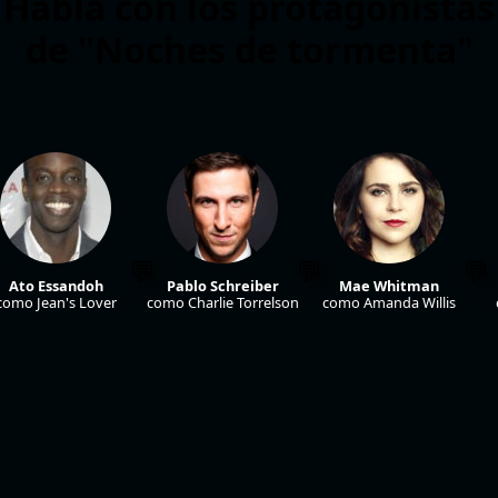
Habla con los protagonistas
de "Noches de tormenta"
Ato Essandoh
Pablo Schreiber
Mae Whitman
como Jean's Lover
como Charlie Torrelson
como Amanda Willis