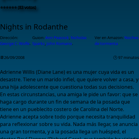
⭐⭐⭐⭐⭐⭐ (83 votos)
Nights in Rodanthe
Dirección:
Guion:
Ann Peacock
,
Nicholas
Ver en Amazon:
Noches
George C. Wolfe
.
Sparks
,
John Romano
.
de tormenta
📆26/09/2008
🕑 97 minutos
Adrienne Willis (Diane Lane) es una mujer cuya vida es un
desastre. Tiene un marido infiel, que quiere volver a casa, y
una hija adolescente que cuestiona todas sus decisiones.
En estas circunstancias, una amiga le pide un favor: que se
haga cargo durante un fin de semana de la posada que
tiene en un pueblecito costero de Carolina del Norte.
Adrienne acepta sobre todo porque necesita tranquilidad
para reflexionar sobre su vida. Nada más llegar, se anuncia
una gran tormenta, y a la posada llega un huésped, el