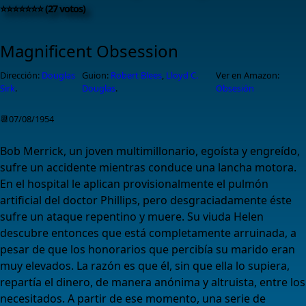
⭐⭐⭐⭐⭐⭐⭐ (27 votos)
Magnificent Obsession
Dirección:
Douglas
Guion:
Robert Blees
,
Lloyd C.
Ver en Amazon:
Sirk
.
Douglas
.
Obsesión
📆07/08/1954
Bob Merrick, un joven multimillonario, egoísta y engreído,
sufre un accidente mientras conduce una lancha motora.
En el hospital le aplican provisionalmente el pulmón
artificial del doctor Phillips, pero desgraciadamente éste
sufre un ataque repentino y muere. Su viuda Helen
descubre entonces que está completamente arruinada, a
pesar de que los honorarios que percibía su marido eran
muy elevados. La razón es que él, sin que ella lo supiera,
repartía el dinero, de manera anónima y altruista, entre los
necesitados. A partir de ese momento, una serie de