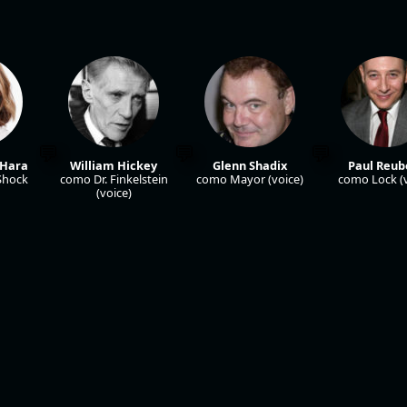
'Hara
William Hickey
Glenn Shadix
Paul Reub
Shock
como Dr. Finkelstein
como Mayor (voice)
como Lock (v
(voice)