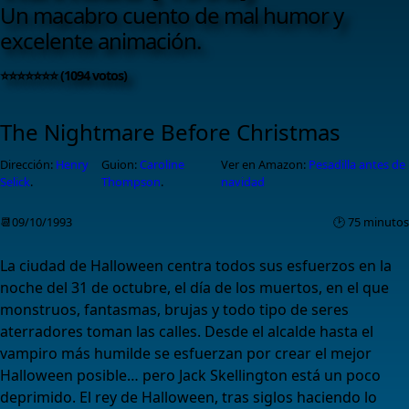
Un macabro cuento de mal humor y
excelente animación.
⭐⭐⭐⭐⭐⭐⭐ (1094 votos)
The Nightmare Before Christmas
Dirección:
Henry
Guion:
Caroline
Ver en Amazon:
Pesadilla antes de
Selick
.
Thompson
.
navidad
📆09/10/1993
🕑 75 minutos
La ciudad de Halloween centra todos sus esfuerzos en la
noche del 31 de octubre, el día de los muertos, en el que
monstruos, fantasmas, brujas y todo tipo de seres
aterradores toman las calles. Desde el alcalde hasta el
vampiro más humilde se esfuerzan por crear el mejor
Halloween posible… pero Jack Skellington está un poco
deprimido. El rey de Halloween, tras siglos haciendo lo