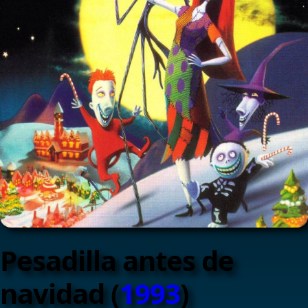
Pesadilla antes de
navidad (
1993
)