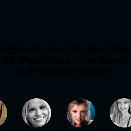
Habla con los protagonistas
de "Pesadilla en Elm Street
4: El amo del sueño"