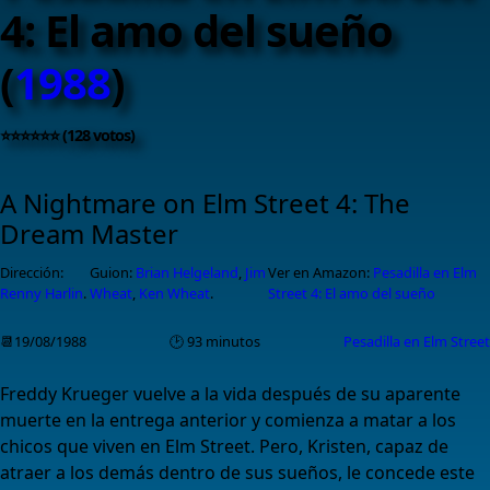
4: El amo del sueño
(
1988
)
⭐⭐⭐⭐⭐⭐ (128 votos)
A Nightmare on Elm Street 4: The
Dream Master
Dirección:
Guion:
Brian Helgeland
,
Jim
Ver en Amazon:
Pesadilla en Elm
Renny Harlin
.
Wheat
,
Ken Wheat
.
Street 4: El amo del sueño
📆19/08/1988
🕑 93 minutos
Pesadilla en Elm Street
Freddy Krueger vuelve a la vida después de su aparente
muerte en la entrega anterior y comienza a matar a los
chicos que viven en Elm Street. Pero, Kristen, capaz de
atraer a los demás dentro de sus sueños, le concede este