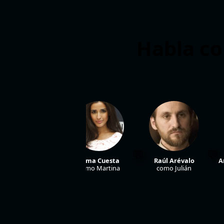
Habla co
Quim Gutiérrez
Inma Cuesta
Raúl Arévalo
A
como Diego
como Martina
como Julián