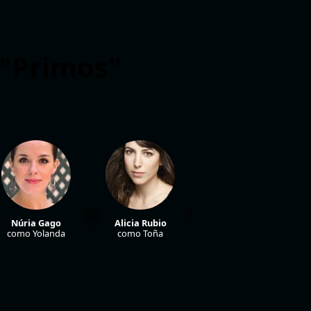
 "Primos"
Marcos Ruiz
como Dani
Núria Gago
Alicia Rubio
como Yolanda
como Toña