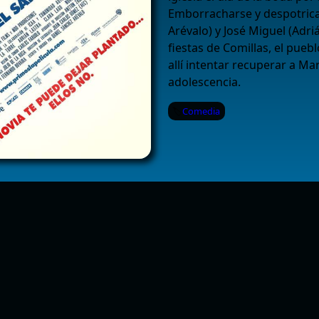
Emborracharse y despotricar
Arévalo) y José Miguel (Adriá
fiestas de Comillas, el pue
allí intentar recuperar a Ma
adolescencia.
Comedia