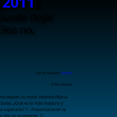
(
2011
)
 puede dejar
Ellos no.
Ver en Amazon:
Primos
🕑 98 minutos
 ha dejado su novia Yolanda (Nuria
a boda. ¿Qué es lo más maduro y
 superarlo? 1.- Presentarse en la
si ella se arrepiente. 2.-