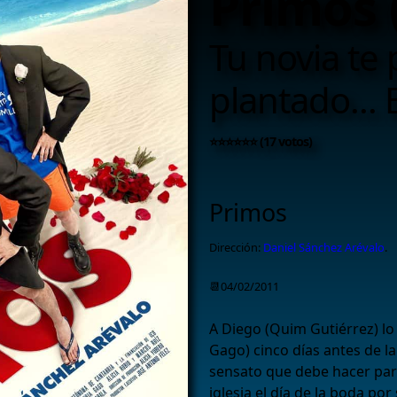
Primos 
Tu novia te
plantado... 
⭐⭐⭐⭐⭐⭐ (17 votos)
Primos
Dirección:
Daniel Sánchez Arévalo
.
📆04/02/2011
A Diego (Quim Gutiérrez) lo
Gago) cinco días antes de l
sensato que debe hacer para
iglesia el día de la boda por 