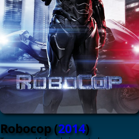
Robocop (
2014
)