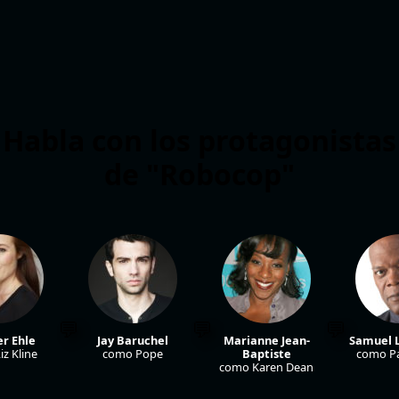
Habla con los protagonistas
de "Robocop"
er Ehle
Jay Baruchel
Marianne Jean-
Samuel L
z Kline
como Pope
Baptiste
como P
como Karen Dean