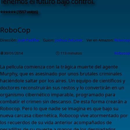
Tenemos el futuro bajo control.
⭐⭐⭐⭐⭐⭐ (1517 votos)
RoboCop
Dirección:
José Padilha
.
Guion:
Joshua Zetumer
.
Ver en Amazon:
Robocop
📆30/01/2014
🕑 113 minutos
Robocop
La película comienza con la trágica muerte del agente
Murphy, que es asesinado por unos brutales criminales
haciéndole saltar por los aires. Un equipo de científicos y
doctores reconstruirán sus restos y lo convertirán en un
organismo cibernético imparable, programado para
combatir el crimen sin descanso. De esta forma crearán a
Robocop. Pero lo que nadie se imagina es que bajo su
nueva carcasa cibernética, Robocop vive atormentado por
los recuerdos de su vida anterior acompañados de
pesadillas de su muerte a manos de los despiadados