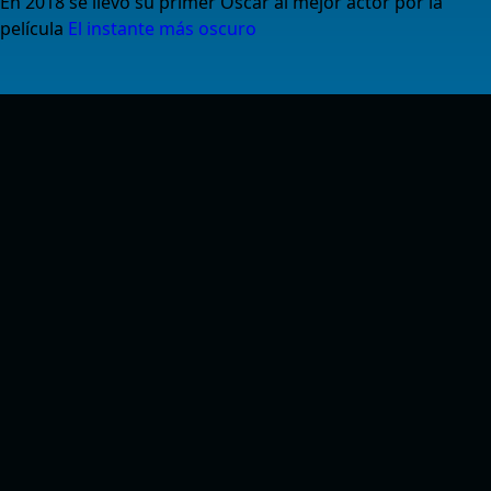
En 2018 se llevó su primer Óscar al mejor actor por la
película
El instante más oscuro