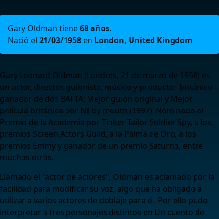
Gary Oldman tiene
68 años
.
Nació el
21/03/1958
en
London, United Kingdom
Gary Leonard Oldman (Londres, 21 de marzo de 1958) es
un actor, director, guionista, músico y productor británico
ganador de dos BAFTA: Mejor guion original y Mejor
película británica por Nil by mouth (1997). Nominado al
Premio de la Academia por Tinker Tailor Soldier Spy, a los
premios Screen Actors Guild, a la Palma de Oro, a los
premios Emmy y ganador de un premio Saturno, entre
muchos otros.
Llamado el "actor de actores", Oldman es aclamado por la
facilidad para modificar su voz, algo que ha obligado a
utilizar a varios actores de doblaje para él. Por ello pudo
interpretar a tres personajes distintos en Un cuento de