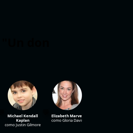
e "Un don
Michael Kendall
Elizabeth Marvel
Maia Moss-Fife
Kaplan
como Gloria Davis
como Amanda Dibbons
como Justin Gilmore