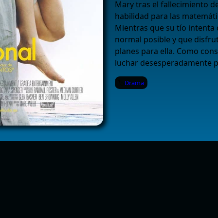
Mary tras el fallecimiento d
habilidad para las matemátic
Mientras que su tío intenta
normal posible y que disfrut
planes para ella. Como cons
luchar desesperadamente po
Drama