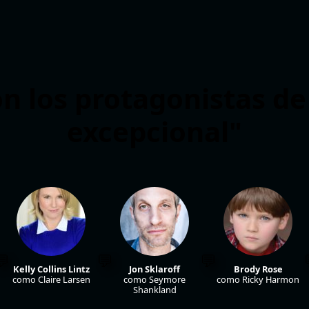
n los protagonistas d
excepcional"
Kelly Collins Lintz
Jon Sklaroff
Brody Rose
como Claire Larsen
como Seymore
como Ricky Harmon
Shankland