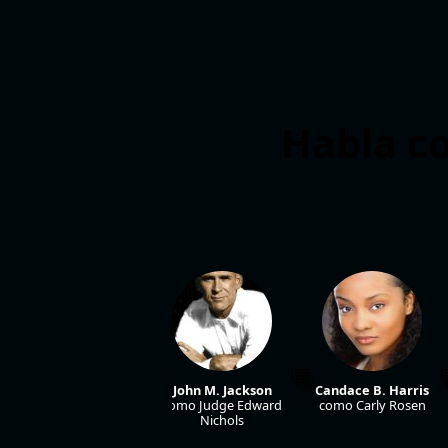
Habla co
John Finn
John M. Jackson
Candace B. Harris
como Aubrey Highsmith
como Judge Edward
como Carly Rosen
Nichols