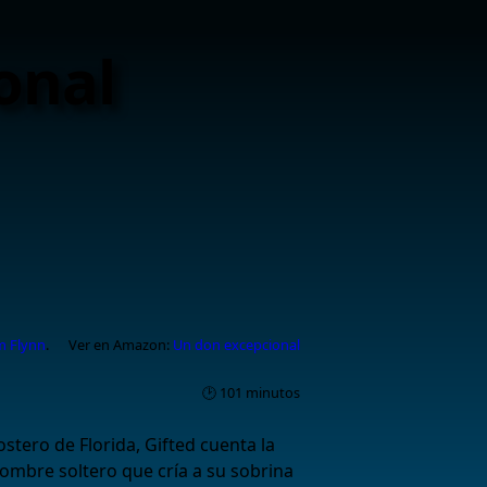
onal
m Flynn
.
Ver en Amazon:
Un don excepcional
🕑 101 minutos
tero de Florida, Gifted cuenta la
hombre soltero que cría a su sobrina