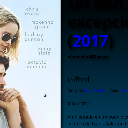
Un don
excepci
(
2017
)
⭐⭐⭐⭐⭐⭐⭐⭐ (683 votos)
Gifted
Dirección:
Marc Webb
.
Guion:
To
📆12/04/2017
Ambientada en un pueblo cos
historia de Frank Adler, un 