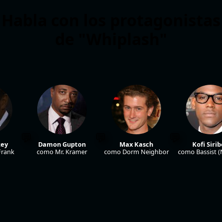
Habla con los protagonistas
de "Whiplash"
key
Damon Gupton
Max Kasch
Kofi Siri
Frank
como Mr. Kramer
como Dorm Neighbor
como Bassist (