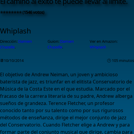
El camino al éxito te puede llevar al límite.
⭐⭐⭐⭐⭐⭐⭐⭐ (1546 votos)
Whiplash
Dirección:
Damien
Guion:
Damien
Ver en Amazon:
Chazelle
.
Chazelle
.
Whiplash
📆10/10/2014
🕑 105 minutos
El objetivo de Andrew Neiman, un joven y ambicioso
baterista de jazz, es triunfar en el elitista Conservatorio de
Música de la Costa Este en el que estudia. Marcado por el
fracaso de la carrera literaria de su padre, Andrew alberga
sueños de grandeza. Terence Fletcher, un profesor
conocido tanto por su talento como por sus rigurosos
métodos de enseñanza, dirige el mejor conjunto de jazz
del Conservatorio. Cuando Fletcher elige a Andrew y para
formar parte del conjunto musical que dirige, cambia para