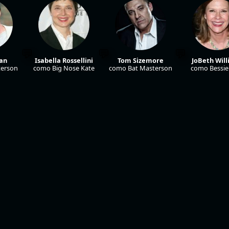
man
Isabella Rossellini
Tom Sizemore
JoBeth Wil
erson
como Big Nose Kate
como Bat Masterson
como Bessie